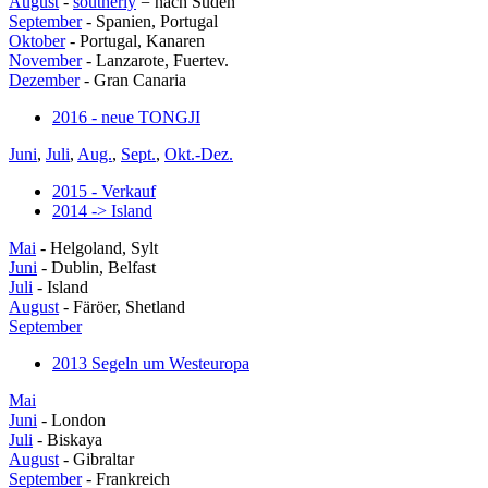
August
-
southerly
= nach Süden
September
- Spanien, Portugal
Oktober
- Portugal, Kanaren
November
- Lanzarote, Fuertev.
Dezember
- Gran Canaria
2016 - neue TONGJI
Juni
,
Juli
,
Aug.
,
Sept.
,
Okt.-Dez.
2015 - Verkauf
2014 -> Island
Mai
- Helgoland, Sylt
Juni
- Dublin, Belfast
Juli
- Island
August
- Färöer, Shetland
September
2013 Segeln um Westeuropa
Mai
Juni
- London
Juli
- Biskaya
August
- Gibraltar
September
- Frankreich