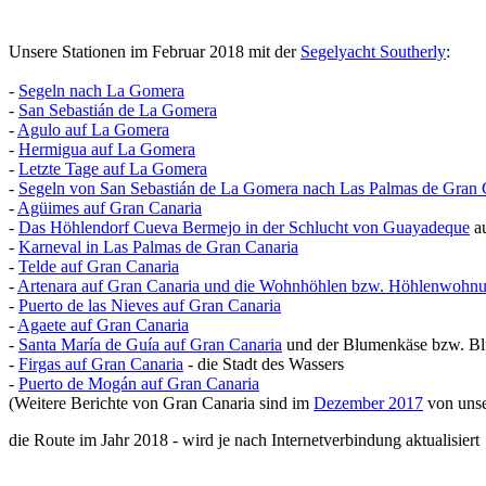
Unsere Stationen im Februar 2018 mit der
Segelyacht Southerly
:
-
Segeln nach La Gomera
-
San Sebastián de La Gomera
-
Agulo auf La Gomera
-
Hermigua auf La Gomera
-
Letzte Tage auf La Gomera
-
Segeln von San Sebastián de La Gomera nach Las Palmas de Gran 
-
Agüimes auf Gran Canaria
-
Das Höhlendorf Cueva Bermejo in der Schlucht von Guayadeque
au
-
Karneval in Las Palmas de Gran Canaria
-
Telde auf Gran Canaria
-
Artenara auf Gran Canaria und die Wohnhöhlen bzw. Höhlenwohn
-
Puerto de las Nieves auf Gran Canaria
-
Agaete auf Gran Canaria
-
Santa María de Guía auf Gran Canaria
und der Blumenkäse bzw. Bl
-
Firgas auf Gran Canaria
- die Stadt des Wassers
-
Puerto de Mogán auf Gran Canaria
(Weitere Berichte von Gran Canaria sind im
Dezember 2017
von unse
die Route im Jahr 2018 - wird je nach Internetverbindung aktualisiert