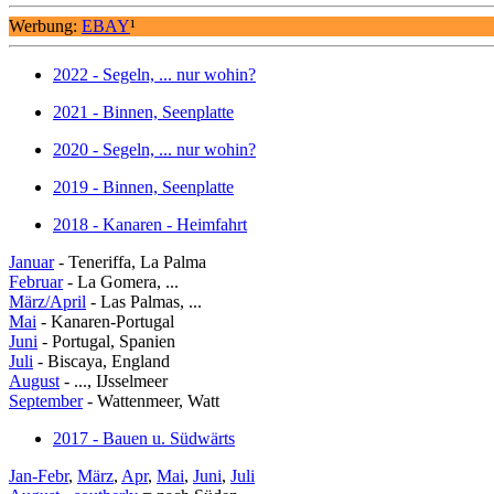
Werbung:
EBAY
¹
2022 - Segeln, ... nur wohin?
2021 - Binnen, Seenplatte
2020 - Segeln, ... nur wohin?
2019 - Binnen, Seenplatte
2018 - Kanaren - Heimfahrt
Januar
- Teneriffa, La Palma
Februar
- La Gomera, ...
März/April
- Las Palmas, ...
Mai
- Kanaren-Portugal
Juni
- Portugal, Spanien
Juli
- Biscaya, England
August
- ..., IJsselmeer
September
- Wattenmeer, Watt
2017 - Bauen u. Südwärts
Jan-Febr
,
März
,
Apr
,
Mai
,
Juni
,
Juli