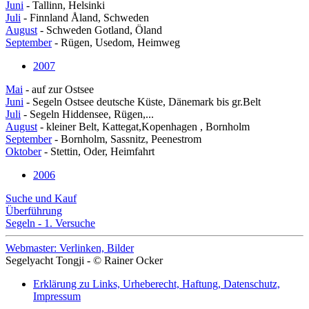
Juni
- Tallinn, Helsinki
Juli
- Finnland Åland, Schweden
August
- Schweden Gotland, Öland
September
- Rügen, Usedom, Heimweg
2007
Mai
- auf zur Ostsee
Juni
- Segeln Ostsee deutsche Küste, Dänemark bis gr.Belt
Juli
- Segeln Hiddensee, Rügen,...
August
- kleiner Belt, Kattegat,Kopenhagen , Bornholm
September
- Bornholm, Sassnitz, Peenestrom
Oktober
- Stettin, Oder, Heimfahrt
2006
Suche und Kauf
Überführung
Segeln - 1. Versuche
Webmaster: Verlinken, Bilder
Segelyacht Tongji - © Rainer Ocker
Erklärung zu Links, Urheberecht, Haftung, Datenschutz,
Impressum