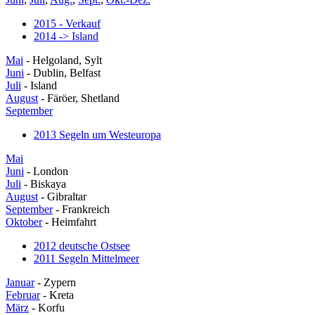
2015 - Verkauf
2014 -> Island
Mai
- Helgoland, Sylt
Juni
- Dublin, Belfast
Juli
- Island
August
- Färöer, Shetland
September
2013 Segeln um Westeuropa
Mai
Juni
- London
Juli
- Biskaya
August
- Gibraltar
September
- Frankreich
Oktober
- Heimfahrt
2012 deutsche Ostsee
2011 Segeln Mittelmeer
Januar
- Zypern
Februar
- Kreta
März
- Korfu