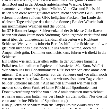
dem Boot und in der Abends aufgehängten Wäsche. Diese
stammten von einer Art grünen Mücke. Vom Glas und Edelstahl
ließen sich diese recht gut abwaschen, nicht aber vom GFK. Trotz
scheuern blieben auf dem GFK hellgrüne Flecken. (Im Laufe der
nächsten Tage erledigte das dann die Sonne.) Bei der Wäsche half
nur nochmaliges Waschen und die Sonne.
Im 37 Kilometer langen Schleusenkanal der Schleuse Gabcikovo
hatten wir dann kaum noch Strömung. Schnurgerade verlaufend und
meist über der umliegenden Landschaft steuerten wir Richtung
Schleuse. Weit vor uns fuhr ein Berufsschiff in die Schleuse und wir
glaubten nicht das diese noch auf uns warten würde, doch die
Ampel blieb grün. Da hinter uns nichts kam, fuhren wir direkt in die
Schleuse.
Ein Fehler wie sich rausstellen sollte. In der Schleuse kamen 2
Polizisten, kontrollierten Papiere und kassierten 30,- Euro. Wofür?
Wir hätten uns bei Donaukilometer 1856 bei der Schleuse anmelden
müssen! Das war 34 Kilometer vor der Schleuse und vor allem noch
vor unserem Ankerplatz. Da sollten wir uns also einen Tag vorher
bei der Schleuse melden!? Auf meinen Einwand wie man sich
melden solle, denn Funk sei keine Pflicht auf Sportbooten laut
Donauverordnung welche von allen Anrainerstaaten unterzeichnet
ist, sagte man dann hätten wir per Handy anrufen sollen. Nur dies ist
eben auch keine Pflicht auf Sportbooten ;-)
Nun ja, letztlich schaltete man die Ampel um rückwärts aus der