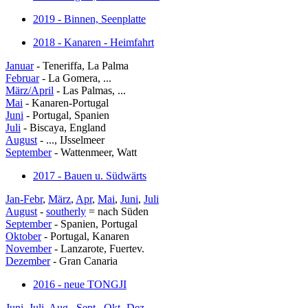
2019 - Binnen, Seenplatte
2018 - Kanaren - Heimfahrt
Januar
- Teneriffa, La Palma
Februar
- La Gomera, ...
März/April
- Las Palmas, ...
Mai
- Kanaren-Portugal
Juni
- Portugal, Spanien
Juli
- Biscaya, England
August
- ..., IJsselmeer
September
- Wattenmeer, Watt
2017 - Bauen u. Südwärts
Jan-Febr
,
März
,
Apr
,
Mai
,
Juni
,
Juli
August
-
southerly
= nach Süden
September
- Spanien, Portugal
Oktober
- Portugal, Kanaren
November
- Lanzarote, Fuertev.
Dezember
- Gran Canaria
2016 - neue TONGJI
Juni
,
Juli
,
Aug.
,
Sept.
,
Okt.-Dez.