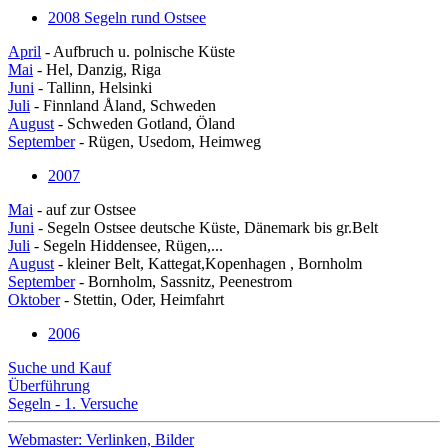
2008 Segeln rund Ostsee
April
- Aufbruch u. polnische Küste
Mai
- Hel, Danzig, Riga
Juni
- Tallinn, Helsinki
Juli
- Finnland Åland, Schweden
August
- Schweden Gotland, Öland
September
- Rügen, Usedom, Heimweg
2007
Mai
- auf zur Ostsee
Juni
- Segeln Ostsee deutsche Küste, Dänemark bis gr.Belt
Juli
- Segeln Hiddensee, Rügen,...
August
- kleiner Belt, Kattegat,Kopenhagen , Bornholm
September
- Bornholm, Sassnitz, Peenestrom
Oktober
- Stettin, Oder, Heimfahrt
2006
Suche und Kauf
Überführung
Segeln - 1. Versuche
Webmaster: Verlinken, Bilder