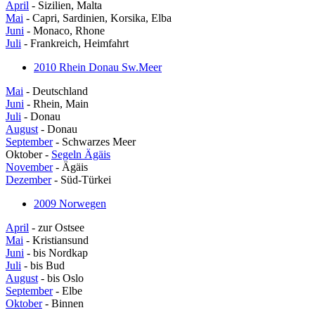
April
- Sizilien, Malta
Mai
- Capri, Sardinien, Korsika, Elba
Juni
- Monaco, Rhone
Juli
- Frankreich, Heimfahrt
2010 Rhein Donau Sw.Meer
Mai
- Deutschland
Juni
- Rhein, Main
Juli
- Donau
August
- Donau
September
- Schwarzes Meer
Oktober -
Segeln Ägäis
November
- Ägäis
Dezember
- Süd-Türkei
2009 Norwegen
April
- zur Ostsee
Mai
- Kristiansund
Juni
- bis Nordkap
Juli
- bis Bud
August
- bis Oslo
September
- Elbe
Oktober
- Binnen