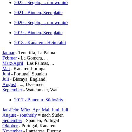
2022 - Segeln, ... nur wohin?
2021 - Binnen, Seenplatte
2020 - Segeln, ... nur wohin?
2019 - Binnen, Seenplatte
2018 - Kanaren - Heimfahrt
Januar
- Teneriffa, La Palma
Februar
- La Gomera, ...
März/April
- Las Palmas, ...
Mai
- Kanaren-Portugal
Juni
- Portugal, Spanien
Juli
- Biscaya, England
August
- ..., IJsselmeer
September
- Wattenmeer, Watt
2017 - Bauen u. Südwärts
Jan-Febr
,
März
,
Apr
,
Mai
,
Juni
,
Juli
August
-
southerly
= nach Süden
September
- Spanien, Portugal
Oktober
- Portugal, Kanaren
November
- Lanzarote, Fuertev.