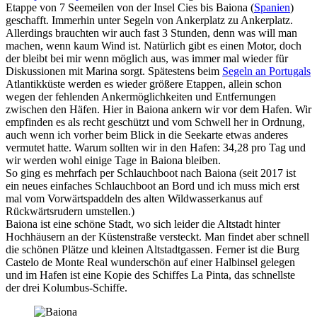
Etappe von 7 Seemeilen von der Insel Cies bis Baiona (
Spanien
)
geschafft. Immerhin unter Segeln von Ankerplatz zu Ankerplatz.
Allerdings brauchten wir auch fast 3 Stunden, denn was will man
machen, wenn kaum Wind ist. Natürlich gibt es einen Motor, doch
der bleibt bei mir wenn möglich aus, was immer mal wieder für
Diskussionen mit Marina sorgt. Spätestens beim
Segeln an Portugals
Atlantikküste werden es wieder größere Etappen, allein schon
wegen der fehlenden Ankermöglichkeiten und Entfernungen
zwischen den Häfen. Hier in Baiona ankern wir vor dem Hafen. Wir
empfinden es als recht geschützt und vom Schwell her in Ordnung,
auch wenn ich vorher beim Blick in die Seekarte etwas anderes
vermutet hatte. Warum sollten wir in den Hafen: 34,28 pro Tag und
wir werden wohl einige Tage in Baiona bleiben.
So ging es mehrfach per Schlauchboot nach Baiona (seit 2017 ist
ein neues einfaches Schlauchboot an Bord und ich muss mich erst
mal vom Vorwärtspaddeln des alten Wildwasserkanus auf
Rückwärtsrudern umstellen.)
Baiona ist eine schöne Stadt, wo sich leider die Altstadt hinter
Hochhäusern an der Küstenstraße versteckt. Man findet aber schnell
die schönen Plätze und kleinen Altstadtgassen. Ferner ist die Burg
Castelo de Monte Real wunderschön auf einer Halbinsel gelegen
und im Hafen ist eine Kopie des Schiffes La Pinta, das schnellste
der drei Kolumbus-Schiffe.