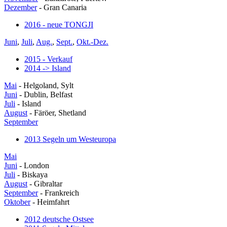
Dezember
- Gran Canaria
2016 - neue TONGJI
Juni
,
Juli
,
Aug.
,
Sept.
,
Okt.-Dez.
2015 - Verkauf
2014 -> Island
Mai
- Helgoland, Sylt
Juni
- Dublin, Belfast
Juli
- Island
August
- Färöer, Shetland
September
2013 Segeln um Westeuropa
Mai
Juni
- London
Juli
- Biskaya
August
- Gibraltar
September
- Frankreich
Oktober
- Heimfahrt
2012 deutsche Ostsee