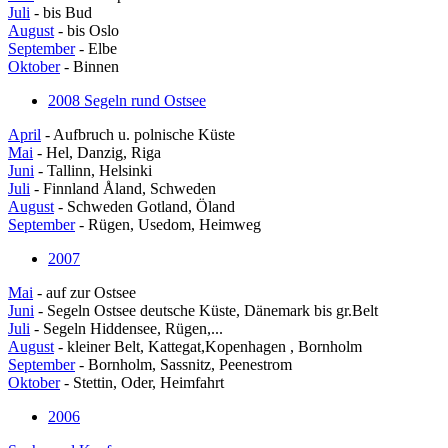
Juli
- bis Bud
August
- bis Oslo
September
- Elbe
Oktober
- Binnen
2008 Segeln rund Ostsee
April
- Aufbruch u. polnische Küste
Mai
- Hel, Danzig, Riga
Juni
- Tallinn, Helsinki
Juli
- Finnland Åland, Schweden
August
- Schweden Gotland, Öland
September
- Rügen, Usedom, Heimweg
2007
Mai
- auf zur Ostsee
Juni
- Segeln Ostsee deutsche Küste, Dänemark bis gr.Belt
Juli
- Segeln Hiddensee, Rügen,...
August
- kleiner Belt, Kattegat,Kopenhagen , Bornholm
September
- Bornholm, Sassnitz, Peenestrom
Oktober
- Stettin, Oder, Heimfahrt
2006