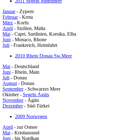
2011 Segeln Mittelmeer
Januar
- Zypern
Februar
- Kreta
März
- Korfu
April
- Sizilien, Malta
Mai
- Capri, Sardinien, Korsika, Elba
Juni
- Monaco, Rhone
Juli
- Frankreich, Heimfahrt
2010 Rhein Donau Sw.Meer
Mai
- Deutschland
Juni
- Rhein, Main
Juli
- Donau
August
- Donau
September
- Schwarzes Meer
Oktober -
Segeln Ägäis
November
- Ägäis
Dezember
- Süd-Türkei
2009 Norwegen
April
- zur Ostsee
Mai
- Kristiansund
Juni
- bis Nordkap