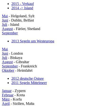
2015 - Verkauf
2014 -> Island
Mai
- Helgoland, Sylt
Juni
- Dublin, Belfast
Juli
- Island
August
- Färöer, Shetland
September
2013 Segeln um Westeuropa
Mai
Juni
- London
Juli
- Biskaya
August
- Gibraltar
September
- Frankreich
Oktober
- Heimfahrt
2012 deutsche Ostsee
2011 Segeln Mittelmeer
Januar
- Zypern
Februar
- Kreta
März
- Korfu
April
- Sizilien, Malta