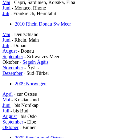
Mai
- Capri, Sardinien, Korsika, Elba
Juni
- Monaco, Rhone
Juli
- Frankreich, Heimfahrt
2010 Rhein Donau Sw.Meer
Mai
- Deutschland
Juni
- Rhein, Main
Juli
- Donau
August
- Donau
September
- Schwarzes Meer
Oktober -
Segeln Ägäis
November
- Ägäis
Dezember
- Süd-Türkei
2009 Norwegen
April
- zur Ostsee
Mai
- Kristiansund
Juni
- bis Nordkap
Juli
- bis Bud
August
- bis Oslo
September
- Elbe
Oktober
- Binnen
2008 Segeln rund Ostsee