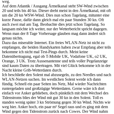
weg.
Auf dem Atlantik / Ausgang Ärmelkanal steht SW-Wind zwischen
20 und teils bis 40 kn. Dieser dreht meist in den Ärmelkanal, mit oft
um die 20 kn WSW-Wind. Dies nun schon Tagelang, mitunter eine
kurze Pause, dafür dann gleich mal ein paar Stunden 30 kn. Oft
auch zwei mal am Tag. Beobachte dies jetzt schon Tagelang. So
langsam möchte ich weiter, nur der Wetterbericht spricht dagegen.
Wenn man der 8 Tage Vorhersage glauben mag dann ändert sich
genau nichts.
Dazu das miserable Internet. Ein freies WLAN-Netz ist nicht zu
empfangen, die beiden Handykarten haben zwar Empfang aber teils
bekomme ich nicht mal Test-Pings durch. Meist keine
Datenübertragung, egal ob T-Mobile UK, Vodafone UK, o2 UK,
Orange, 3 UK. Trotz Aussenantenne und teils voller Pegelanzeige
sind kaum Daten zu übertragen. Mit viel Glück bekomme ich in der
Nacht kleine Grib-Wetterdaten durch.
Ich beschließe den Solent mal abzusegeln, zu den Needles und nach
WLAN-Netzen suchen. Im westlichen Solent werde ich dann
fündig. Schnell ein paar Seiten ins Netz, Mal wieder Nachrichten
runtergeladen und großzügige Wetterdaten. Gerne wäre ich dort
einfach vor Anker geblieben, doch pünktlich mit dem Wechsel des
Tidenstroms blies der Wind mit gut 30 kn in den Solent. Toll es
standen wenig später 3 kn Strömung gegen 30 kn Wind. Nichts wie
weg hier. Anker hoch, ein paar m² Segel raus und es ging mit dem
Wind gegen den Tidenstrom zurück nach Cowes. Der Wind nahm