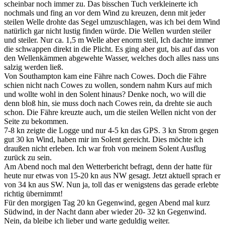
scheinbar noch immer zu. Das bisschen Tuch verkleinerte ich
nochmals und fing an vor dem Wind zu kreuzen, denn mit jeder
steilen Welle drohte das Segel umzuschlagen, was ich bei dem Wind
natürlich gar nicht lustig finden würde. Die Wellen wurden steiler
und steiler. Nur ca. 1,5 m Welle aber enorm steil, Ich dachte immer
die schwappen direkt in die Plicht. Es ging aber gut, bis auf das von
den Wellenkämmen abgewehte Wasser, welches doch alles nass uns
salzig werden ließ.
Von Southampton kam eine Fähre nach Cowes. Doch die Fähre
schien nicht nach Cowes zu wollen, sondern nahm Kurs auf mich
und wollte wohl in den Solent hinaus? Denke noch, wo will die
denn bloß hin, sie muss doch nach Cowes rein, da drehte sie auch
schon. Die Fähre kreuzte auch, um die steilen Wellen nicht von der
Seite zu bekommen.
7-8 kn zeigte die Logge und nur 4-5 kn das GPS. 3 kn Strom gegen
gut 30 kn Wind, haben mir im Solent gereicht. Dies möchte ich
draußen nicht erleben. Ich war froh von meinem Solent Ausflug
zurück zu sein.
Am Abend noch mal den Wetterbericht befragt, denn der hatte für
heute nur etwas von 15-20 kn aus NW gesagt. Jetzt aktuell sprach er
von 34 kn aus SW. Nun ja, toll das er wenigstens das gerade erlebte
richtig übernimmt!
Für den morgigen Tag 20 kn Gegenwind, gegen Abend mal kurz
Südwind, in der Nacht dann aber wieder 20- 32 kn Gegenwind.
Nein, da bleibe ich lieber und warte geduldig weiter.