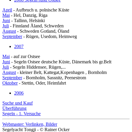
April
- Aufbruch u. polnische Küste
Mai
- Hel, Danzig, Riga
Juni
- Tallinn, Helsinki
Juli
- Finnland Åland, Schweden
August
- Schweden Gotland, Öland
September
- Rügen, Usedom, Heimweg
2007
Mai
- auf zur Ostsee
Juni
- Segeln Ostsee deutsche Küste, Dänemark bis gr.Belt
Juli
- Segeln Hiddensee, Rügen,...
August
- kleiner Belt, Kattegat,Kopenhagen , Bornholm
September
- Bornholm, Sassnitz, Peenestrom
Oktober
- Stettin, Oder, Heimfahrt
2006
Suche und Kauf
Überführung
Segeln - 1. Versuche
Webmaster: Verlinken, Bilder
Segelyacht Tongji - © Rainer Ocker