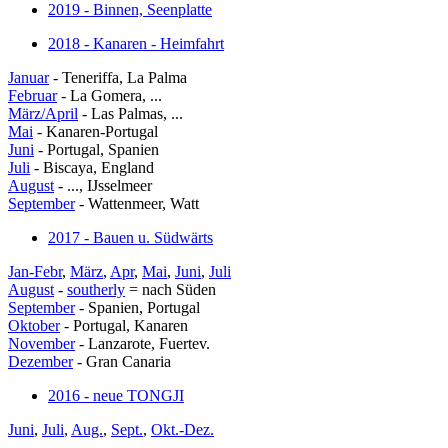
2019 - Binnen, Seenplatte
2018 - Kanaren - Heimfahrt
Januar
- Teneriffa, La Palma
Februar
- La Gomera, ...
März/April
- Las Palmas, ...
Mai
- Kanaren-Portugal
Juni
- Portugal, Spanien
Juli
- Biscaya, England
August
- ..., IJsselmeer
September
- Wattenmeer, Watt
2017 - Bauen u. Südwärts
Jan-Febr
,
März
,
Apr
,
Mai
,
Juni
,
Juli
August
-
southerly
= nach Süden
September
- Spanien, Portugal
Oktober
- Portugal, Kanaren
November
- Lanzarote, Fuertev.
Dezember
- Gran Canaria
2016 - neue TONGJI
Juni
,
Juli
,
Aug.
,
Sept.
,
Okt.-Dez.