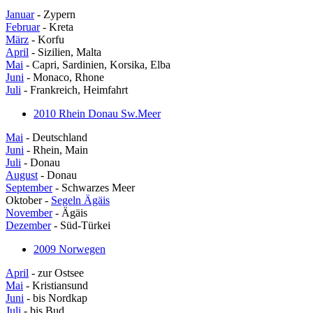
Januar
- Zypern
Februar
- Kreta
März
- Korfu
April
- Sizilien, Malta
Mai
- Capri, Sardinien, Korsika, Elba
Juni
- Monaco, Rhone
Juli
- Frankreich, Heimfahrt
2010 Rhein Donau Sw.Meer
Mai
- Deutschland
Juni
- Rhein, Main
Juli
- Donau
August
- Donau
September
- Schwarzes Meer
Oktober -
Segeln Ägäis
November
- Ägäis
Dezember
- Süd-Türkei
2009 Norwegen
April
- zur Ostsee
Mai
- Kristiansund
Juni
- bis Nordkap
Juli
- bis Bud