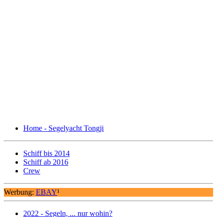
Home - Segelyacht Tongji
Schiff bis 2014
Schiff ab 2016
Crew
Werbung:
EBAY
¹
2022 - Segeln, ... nur wohin?