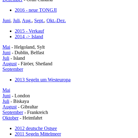
2016 - neue TONGJI
Juni
,
Juli
,
Aug.
,
Sept.
,
Okt.-Dez.
2015 - Verkauf
2014 -> Island
Mai
- Helgoland, Sylt
Juni
- Dublin, Belfast
Juli
- Island
August
- Färöer, Shetland
September
2013 Segeln um Westeuropa
Mai
Juni
- London
Juli
- Biskaya
August
- Gibraltar
September
- Frankreich
Oktober
- Heimfahrt
2012 deutsche Ostsee
2011 Segeln Mittelmeer