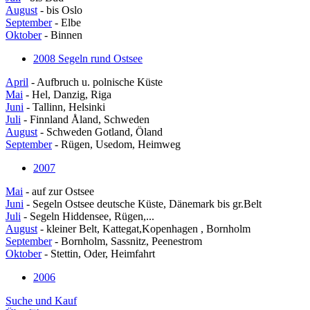
August
- bis Oslo
September
- Elbe
Oktober
- Binnen
2008 Segeln rund Ostsee
April
- Aufbruch u. polnische Küste
Mai
- Hel, Danzig, Riga
Juni
- Tallinn, Helsinki
Juli
- Finnland Åland, Schweden
August
- Schweden Gotland, Öland
September
- Rügen, Usedom, Heimweg
2007
Mai
- auf zur Ostsee
Juni
- Segeln Ostsee deutsche Küste, Dänemark bis gr.Belt
Juli
- Segeln Hiddensee, Rügen,...
August
- kleiner Belt, Kattegat,Kopenhagen , Bornholm
September
- Bornholm, Sassnitz, Peenestrom
Oktober
- Stettin, Oder, Heimfahrt
2006
Suche und Kauf