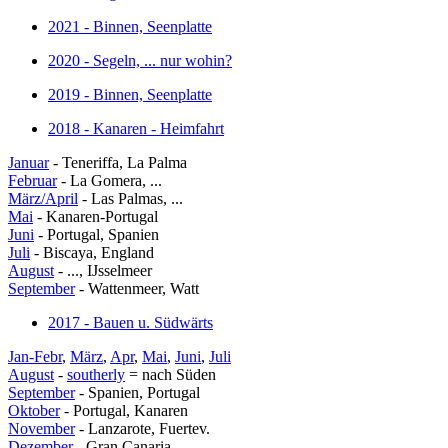
2021 - Binnen, Seenplatte
2020 - Segeln, ... nur wohin?
2019 - Binnen, Seenplatte
2018 - Kanaren - Heimfahrt
Januar
- Teneriffa, La Palma
Februar
- La Gomera, ...
März/April
- Las Palmas, ...
Mai
- Kanaren-Portugal
Juni
- Portugal, Spanien
Juli
- Biscaya, England
August
- ..., IJsselmeer
September
- Wattenmeer, Watt
2017 - Bauen u. Südwärts
Jan-Febr
,
März
,
Apr
,
Mai
,
Juni
,
Juli
August
-
southerly
= nach Süden
September
- Spanien, Portugal
Oktober
- Portugal, Kanaren
November
- Lanzarote, Fuertev.
Dezember
- Gran Canaria