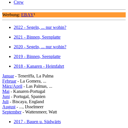
Crew
Werbung:
EBAY
¹
2022 - Segeln, ... nur wohin?
2021 - Binnen, Seenplatte
2020 - Segeln, ... nur wohin?
2019 - Binnen, Seenplatte
2018 - Kanaren - Heimfahrt
Januar
- Teneriffa, La Palma
Februar
- La Gomera, ...
März/April
- Las Palmas, ...
Mai
- Kanaren-Portugal
Juni
- Portugal, Spanien
Juli
- Biscaya, England
August
- ..., IJsselmeer
September
- Wattenmeer, Watt
2017 - Bauen u. Südwärts