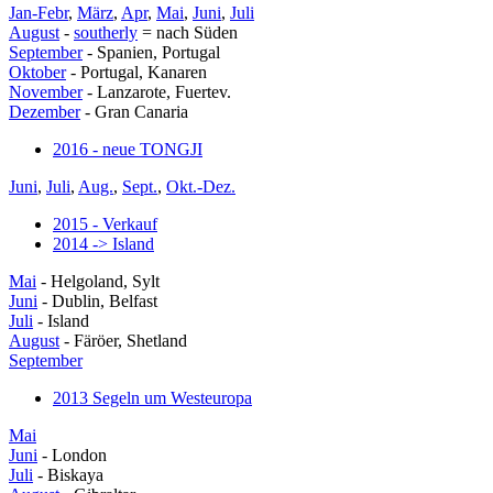
Jan-Febr
,
März
,
Apr
,
Mai
,
Juni
,
Juli
August
-
southerly
= nach Süden
September
- Spanien, Portugal
Oktober
- Portugal, Kanaren
November
- Lanzarote, Fuertev.
Dezember
- Gran Canaria
2016 - neue TONGJI
Juni
,
Juli
,
Aug.
,
Sept.
,
Okt.-Dez.
2015 - Verkauf
2014 -> Island
Mai
- Helgoland, Sylt
Juni
- Dublin, Belfast
Juli
- Island
August
- Färöer, Shetland
September
2013 Segeln um Westeuropa
Mai
Juni
- London
Juli
- Biskaya