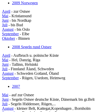
2009 Norwegen
April
- zur Ostsee
Mai
- Kristiansund
Juni
- bis Nordkap
Juli
- bis Bud
August
- bis Oslo
September
- Elbe
Oktober
- Binnen
2008 Segeln rund Ostsee
April
- Aufbruch u. polnische Küste
Mai
- Hel, Danzig, Riga
Juni
- Tallinn, Helsinki
Juli
- Finnland Åland, Schweden
August
- Schweden Gotland, Öland
September
- Rügen, Usedom, Heimweg
2007
Mai
- auf zur Ostsee
Juni
- Segeln Ostsee deutsche Küste, Dänemark bis gr.Belt
Juli
- Segeln Hiddensee, Rügen,...
August
- kleiner Belt, Kattegat,Kopenhagen , Bornholm