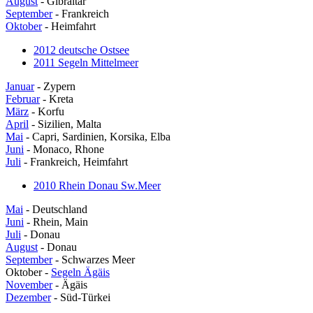
August
- Gibraltar
September
- Frankreich
Oktober
- Heimfahrt
2012 deutsche Ostsee
2011 Segeln Mittelmeer
Januar
- Zypern
Februar
- Kreta
März
- Korfu
April
- Sizilien, Malta
Mai
- Capri, Sardinien, Korsika, Elba
Juni
- Monaco, Rhone
Juli
- Frankreich, Heimfahrt
2010 Rhein Donau Sw.Meer
Mai
- Deutschland
Juni
- Rhein, Main
Juli
- Donau
August
- Donau
September
- Schwarzes Meer
Oktober -
Segeln Ägäis
November
- Ägäis
Dezember
- Süd-Türkei