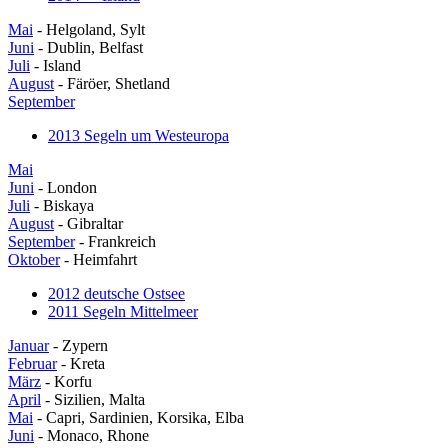
Mai
- Helgoland, Sylt
Juni
- Dublin, Belfast
Juli
- Island
August
- Färöer, Shetland
September
2013 Segeln um Westeuropa
Mai
Juni
- London
Juli
- Biskaya
August
- Gibraltar
September
- Frankreich
Oktober
- Heimfahrt
2012 deutsche Ostsee
2011 Segeln Mittelmeer
Januar
- Zypern
Februar
- Kreta
März
- Korfu
April
- Sizilien, Malta
Mai
- Capri, Sardinien, Korsika, Elba
Juni
- Monaco, Rhone