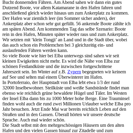
Bucht donnernden Fähren. Am Abend sahen wir dann ein gutes
Dutzend Boote, vor allem Katamarane in den Hafen fahren und
anschließend gleich wieder hinaus um zum Ankerplatz zu kommen.
Der Hafen war ziemlich leer (im Sommer sicher anders), der
Ankerplatz aber schon sehr gut gefüllt. 56 ankernde Boote zählte ich
am späten Abend. Am kommenden Tag das selbe Szenario: Boote
rein in den Hafen, Minuten später wieder raus und zum Ankerplatz.
Wir setzten mit ‘klein Tongji’ an Land und in die Stadt über, wobei
das auch schon ein Problemchen bei 3 gleichzeitig ein- und
auslaufenden Fähren werden kann.
So viele Boote wie hier bei Elba unterwegs sind sahen wir seit
kleinen Ewigkeiten nicht mehr. Es wird die Nähe von Elba zur
schönen Festlandküste und die inzwischen fortgeschrittene
Jahreszeit sein. Im Winter auf z.B.
Zypern
begegneten wir keinem
auf See und selten mal einem Überwinterer im Hafen.
In Portoferraio, der Hauptstadt von Elba lebt etwa 1/3 der rund
32000 Inselbewohner. Steilküste und weiße Sandstrände findet man
ebenso wie reichlich grüne bewaldete Hügel und Täler. Im Westen
der Insel Elba dann bis zu 1000 Meter hohe Berge. Eine Trauminsel
finden wohl auch die rund zwei Millionen Urlauber welche Elba pro
Jahr besuchen. Jetzt Ende Mai war bereits reichlich Leben auf den
Straßen und in den Gassen. Überall hörten wir unsere deutsche
Sprache. Auch mal wieder schön.
Die Stadt selbst mit den mehrgeschössigen Häusern um den alten
Hafen und den vielen Gassen hinauf zur Zitadelle und zum