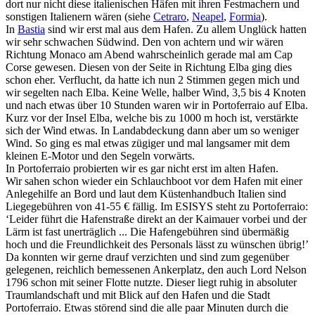
dort nur nicht diese italienischen Häfen mit ihren Festmachern und
sonstigen Italienern wären (siehe
Cetraro
,
Neapel
,
Formia
).
In
Bastia
sind wir erst mal aus dem Hafen. Zu allem Unglück hatten
wir sehr schwachen Südwind. Den von achtern und wir wären
Richtung Monaco am Abend wahrscheinlich gerade mal am Cap
Corse gewesen. Diesen von der Seite in Richtung Elba ging dies
schon eher. Verflucht, da hatte ich nun 2 Stimmen gegen mich und
wir segelten nach Elba. Keine Welle, halber Wind, 3,5 bis 4 Knoten
und nach etwas über 10 Stunden waren wir in Portoferraio auf Elba.
Kurz vor der Insel Elba, welche bis zu 1000 m hoch ist, verstärkte
sich der Wind etwas. In Landabdeckung dann aber um so weniger
Wind. So ging es mal etwas zügiger und mal langsamer mit dem
kleinen E-Motor und den Segeln vorwärts.
In Portoferraio probierten wir es gar nicht erst im alten Hafen.
Wir sahen schon wieder ein Schlauchboot vor dem Hafen mit einer
Anlegehilfe an Bord und laut dem Küstenhandbuch Italien sind
Liegegebühren von 41-55 € fällig. Im ESISYS steht zu Portoferraio:
‘Leider führt die Hafenstraße direkt an der Kaimauer vorbei und der
Lärm ist fast unerträglich ... Die Hafengebühren sind übermäßig
hoch und die Freundlichkeit des Personals lässt zu wünschen übrig!’
Da konnten wir gerne drauf verzichten und sind zum gegenüber
gelegenen, reichlich bemessenen Ankerplatz, den auch Lord Nelson
1796 schon mit seiner Flotte nutzte. Dieser liegt ruhig in absoluter
Traumlandschaft und mit Blick auf den Hafen und die Stadt
Portoferraio. Etwas störend sind die alle paar Minuten durch die