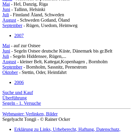
Mai
- Hel, Danzig, Riga
Juni
- Tallinn, Helsinki
Juli
- Finnland Åland, Schweden
August
- Schweden Gotland, Öland
September
- Rügen, Usedom, Heimweg
2007
Mai
- auf zur Ostsee
Juni
- Segeln Ostsee deutsche Küste, Dänemark bis gr.Belt
Juli
- Segeln Hiddensee, Rügen,...
August
- kleiner Belt, Kattegat,Kopenhagen , Bornholm
September
- Bornholm, Sassnitz, Peenestrom
Oktober
- Stettin, Oder, Heimfahrt
2006
Suche und Kauf
Überführung
Segeln - 1. Versuche
Webmaster: Verlinken, Bilder
Segelyacht Tongji - © Rainer Ocker
Erklärung zu Links, Urheberecht, Haftung, Datenschutz,