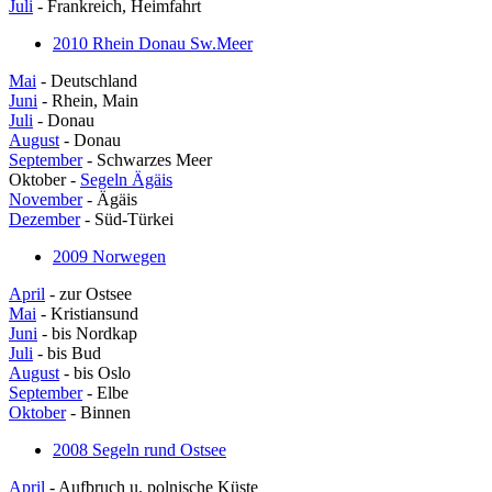
Juli
- Frankreich, Heimfahrt
2010 Rhein Donau Sw.Meer
Mai
- Deutschland
Juni
- Rhein, Main
Juli
- Donau
August
- Donau
September
- Schwarzes Meer
Oktober -
Segeln Ägäis
November
- Ägäis
Dezember
- Süd-Türkei
2009 Norwegen
April
- zur Ostsee
Mai
- Kristiansund
Juni
- bis Nordkap
Juli
- bis Bud
August
- bis Oslo
September
- Elbe
Oktober
- Binnen
2008 Segeln rund Ostsee
April
- Aufbruch u. polnische Küste