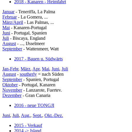
2018 - Kanaren - Heimfahrt
Januar
- Teneriffa, La Palma
Februar
- La Gomera, ...
März/April
- Las Palmas, ...
Mai
- Kanaren-Portugal
Juni
- Portugal, Spanien
Juli
- Biscaya, England
August
- ..., IJsselmeer
September
- Wattenmeer, Watt
2017 - Bauen u. Südwärts
Jan-Febr
,
März
,
Apr
,
Mai
,
Juni
,
Juli
August
-
southerly
= nach Süden
September
- Spanien, Portugal
Oktober
- Portugal, Kanaren
November
- Lanzarote, Fuertev.
Dezember
- Gran Canaria
2016 - neue TONGJI
Juni
,
Juli
,
Aug.
,
Sept.
,
Okt.-Dez.
2015 - Verkauf
2014 -> Island