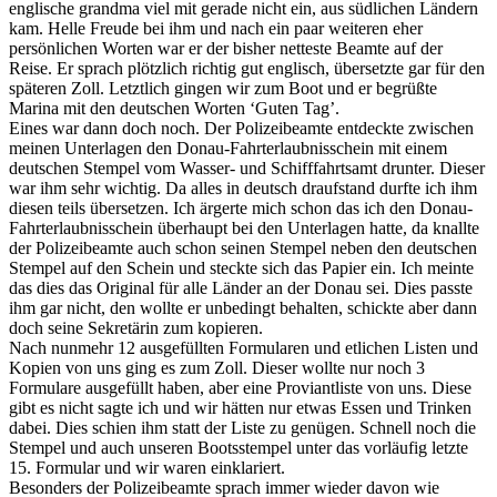
englische grandma viel mit gerade nicht ein, aus südlichen Ländern
kam. Helle Freude bei ihm und nach ein paar weiteren eher
persönlichen Worten war er der bisher netteste Beamte auf der
Reise. Er sprach plötzlich richtig gut englisch, übersetzte gar für den
späteren Zoll. Letztlich gingen wir zum Boot und er begrüßte
Marina mit den deutschen Worten ‘Guten Tag’.
Eines war dann doch noch. Der Polizeibeamte entdeckte zwischen
meinen Unterlagen den Donau-Fahrterlaubnisschein mit einem
deutschen Stempel vom Wasser- und Schifffahrtsamt drunter. Dieser
war ihm sehr wichtig. Da alles in deutsch draufstand durfte ich ihm
diesen teils übersetzen. Ich ärgerte mich schon das ich den Donau-
Fahrterlaubnisschein überhaupt bei den Unterlagen hatte, da knallte
der Polizeibeamte auch schon seinen Stempel neben den deutschen
Stempel auf den Schein und steckte sich das Papier ein. Ich meinte
das dies das Original für alle Länder an der Donau sei. Dies passte
ihm gar nicht, den wollte er unbedingt behalten, schickte aber dann
doch seine Sekretärin zum kopieren.
Nach nunmehr 12 ausgefüllten Formularen und etlichen Listen und
Kopien von uns ging es zum Zoll. Dieser wollte nur noch 3
Formulare ausgefüllt haben, aber eine Proviantliste von uns. Diese
gibt es nicht sagte ich und wir hätten nur etwas Essen und Trinken
dabei. Dies schien ihm statt der Liste zu genügen. Schnell noch die
Stempel und auch unseren Bootsstempel unter das vorläufig letzte
15. Formular und wir waren einklariert.
Besonders der Polizeibeamte sprach immer wieder davon wie