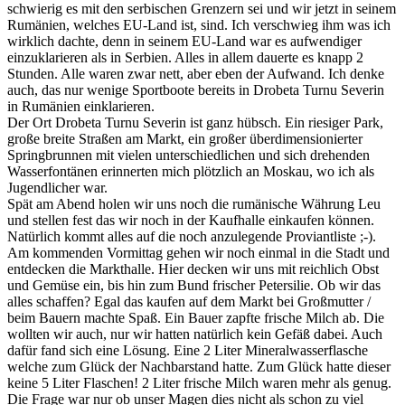
schwierig es mit den serbischen Grenzern sei und wir jetzt in seinem
Rumänien, welches EU-Land ist, sind. Ich verschwieg ihm was ich
wirklich dachte, denn in seinem EU-Land war es aufwendiger
einzuklarieren als in Serbien. Alles in allem dauerte es knapp 2
Stunden. Alle waren zwar nett, aber eben der Aufwand. Ich denke
auch, das nur wenige Sportboote bereits in Drobeta Turnu Severin
in Rumänien einklarieren.
Der Ort Drobeta Turnu Severin ist ganz hübsch. Ein riesiger Park,
große breite Straßen am Markt, ein großer überdimensionierter
Springbrunnen mit vielen unterschiedlichen und sich drehenden
Wasserfontänen erinnerten mich plötzlich an Moskau, wo ich als
Jugendlicher war.
Spät am Abend holen wir uns noch die rumänische Währung Leu
und stellen fest das wir noch in der Kaufhalle einkaufen können.
Natürlich kommt alles auf die noch anzulegende Proviantliste ;-).
Am kommenden Vormittag gehen wir noch einmal in die Stadt und
entdecken die Markthalle. Hier decken wir uns mit reichlich Obst
und Gemüse ein, bis hin zum Bund frischer Petersilie. Ob wir das
alles schaffen? Egal das kaufen auf dem Markt bei Großmutter /
beim Bauern machte Spaß. Ein Bauer zapfte frische Milch ab. Die
wollten wir auch, nur wir hatten natürlich kein Gefäß dabei. Auch
dafür fand sich eine Lösung. Eine 2 Liter Mineralwasserflasche
welche zum Glück der Nachbarstand hatte. Zum Glück hatte dieser
keine 5 Liter Flaschen! 2 Liter frische Milch waren mehr als genug.
Die Frage war nur ob unser Magen dies nicht als schon zu viel