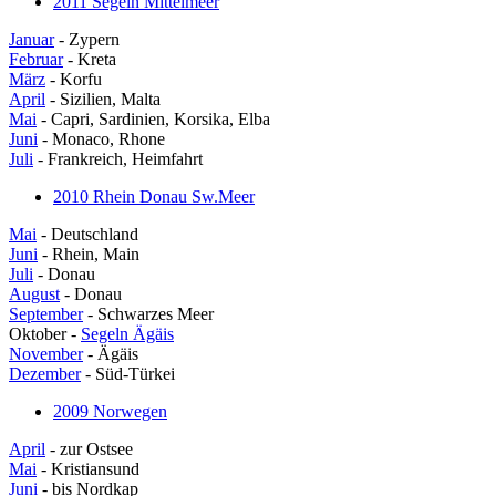
2011 Segeln Mittelmeer
Januar
- Zypern
Februar
- Kreta
März
- Korfu
April
- Sizilien, Malta
Mai
- Capri, Sardinien, Korsika, Elba
Juni
- Monaco, Rhone
Juli
- Frankreich, Heimfahrt
2010 Rhein Donau Sw.Meer
Mai
- Deutschland
Juni
- Rhein, Main
Juli
- Donau
August
- Donau
September
- Schwarzes Meer
Oktober -
Segeln Ägäis
November
- Ägäis
Dezember
- Süd-Türkei
2009 Norwegen
April
- zur Ostsee
Mai
- Kristiansund
Juni
- bis Nordkap