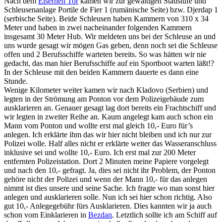
Nach dem
Eisernen Tor
kamen wir zur gewaltigen Staustufe und
Schleusenanlage Portile de Fier 1 (rumänische Seite) bzw. Djerdap 1
(serbische Seite). Beide Schleusen haben Kammern von 310 x 34
Meter und haben in zwei nacheinander folgenden Kammern
insgesamt 30 Meter Hub. Wir meldeten uns bei der Schleuse an und
uns wurde gesagt wir mögen Gas geben, denn noch sei die Schleuse
offen und 2 Berufsschiffe warteten bereits. So was hätten wir nie
gedacht, das man hier Berufsschiffe auf ein Sportboot warten läßt!?
In der Schleuse mit den beiden Kammern dauerte es dann eine
Stunde.
Wenige Kilometer weiter kamen wir nach Kladovo (Serbien) und
legten in der Strömung am Ponton vor dem Polizeigebäude zum
ausklarieren an. Genauer gesagt lag dort bereits ein Frachtschiff und
wir legten in zweiter Reihe an. Kaum angelegt kam auch schon ein
Mann vom Ponton und wollte erst mal gleich 10,- Euro für’s
anlegen. Ich erklärte ihm das wir hier nicht bleiben und ich nur zur
Polizei wolle. Half alles nicht er erklärte weiter das Wasseranschluss
inklusive sei und wollte 10,- Euro. Ich erst mal zur 200 Meter
entfernten Polizeistation. Dort 2 Minuten meine Papiere vorgelegt
und nach den 10,- gefragt. Ja, dies sei nicht ihr Problem, der Ponton
gehöre nicht der Polizei und wenn der Mann 10,- für das anlegen
nimmt ist dies unsere und seine Sache. Ich fragte wo man sonst hier
anlegen und ausklarieren solle. Nun ich sei hier schon richtig. Also
gut 10,- Anlegegebühr fürs Ausklarieren. Dies kannten wir ja auch
schon vom Einklarieren in
Bezdan
. Letztlich sollte ich am Schiff auf