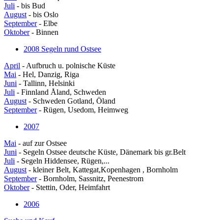
Juli
- bis Bud
August
- bis Oslo
September
- Elbe
Oktober
- Binnen
2008 Segeln rund Ostsee
April
- Aufbruch u. polnische Küste
Mai
- Hel, Danzig, Riga
Juni
- Tallinn, Helsinki
Juli
- Finnland Åland, Schweden
August
- Schweden Gotland, Öland
September
- Rügen, Usedom, Heimweg
2007
Mai
- auf zur Ostsee
Juni
- Segeln Ostsee deutsche Küste, Dänemark bis gr.Belt
Juli
- Segeln Hiddensee, Rügen,...
August
- kleiner Belt, Kattegat,Kopenhagen , Bornholm
September
- Bornholm, Sassnitz, Peenestrom
Oktober
- Stettin, Oder, Heimfahrt
2006