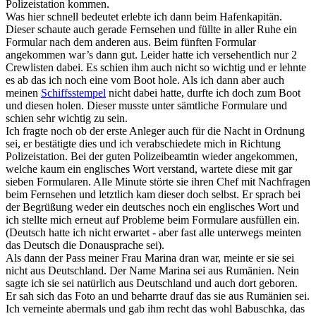
Polizeistation kommen.
Was hier schnell bedeutet erlebte ich dann beim Hafenkapitän.
Dieser schaute auch gerade Fernsehen und füllte in aller Ruhe ein
Formular nach dem anderen aus. Beim fünften Formular
angekommen war’s dann gut. Leider hatte ich versehentlich nur 2
Crewlisten dabei. Es schien ihm auch nicht so wichtig und er lehnte
es ab das ich noch eine vom Boot hole. Als ich dann aber auch
meinen
Schiffsstempel
nicht dabei hatte, durfte ich doch zum Boot
und diesen holen. Dieser musste unter sämtliche Formulare und
schien sehr wichtig zu sein.
Ich fragte noch ob der erste Anleger auch für die Nacht in Ordnung
sei, er bestätigte dies und ich verabschiedete mich in Richtung
Polizeistation. Bei der guten Polizeibeamtin wieder angekommen,
welche kaum ein englisches Wort verstand, wartete diese mit gar
sieben Formularen. Alle Minute störte sie ihren Chef mit Nachfragen
beim Fernsehen und letztlich kam dieser doch selbst. Er sprach bei
der Begrüßung weder ein deutsches noch ein englisches Wort und
ich stellte mich erneut auf Probleme beim Formulare ausfüllen ein.
(Deutsch hatte ich nicht erwartet - aber fast alle unterwegs meinten
das Deutsch die Donausprache sei).
Als dann der Pass meiner Frau Marina dran war, meinte er sie sei
nicht aus Deutschland. Der Name Marina sei aus Rumänien. Nein
sagte ich sie sei natürlich aus Deutschland und auch dort geboren.
Er sah sich das Foto an und beharrte drauf das sie aus Rumänien sei.
Ich verneinte abermals und gab ihm recht das wohl Babuschka, das