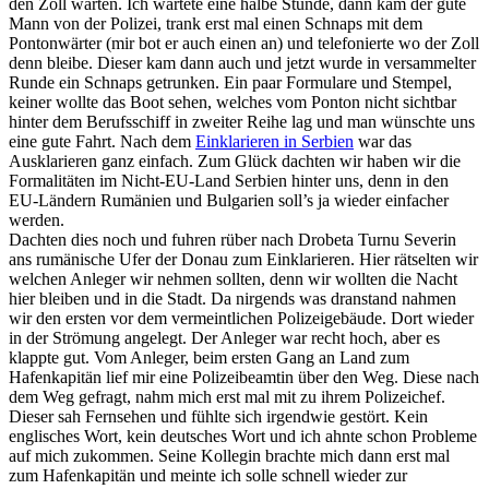
den Zoll warten. Ich wartete eine halbe Stunde, dann kam der gute
Mann von der Polizei, trank erst mal einen Schnaps mit dem
Pontonwärter (mir bot er auch einen an) und telefonierte wo der Zoll
denn bleibe. Dieser kam dann auch und jetzt wurde in versammelter
Runde ein Schnaps getrunken. Ein paar Formulare und Stempel,
keiner wollte das Boot sehen, welches vom Ponton nicht sichtbar
hinter dem Berufsschiff in zweiter Reihe lag und man wünschte uns
eine gute Fahrt. Nach dem
Einklarieren in Serbien
war das
Ausklarieren ganz einfach. Zum Glück dachten wir haben wir die
Formalitäten im Nicht-EU-Land Serbien hinter uns, denn in den
EU-Ländern Rumänien und Bulgarien soll’s ja wieder einfacher
werden.
Dachten dies noch und fuhren rüber nach Drobeta Turnu Severin
ans rumänische Ufer der Donau zum Einklarieren. Hier rätselten wir
welchen Anleger wir nehmen sollten, denn wir wollten die Nacht
hier bleiben und in die Stadt. Da nirgends was dranstand nahmen
wir den ersten vor dem vermeintlichen Polizeigebäude. Dort wieder
in der Strömung angelegt. Der Anleger war recht hoch, aber es
klappte gut. Vom Anleger, beim ersten Gang an Land zum
Hafenkapitän lief mir eine Polizeibeamtin über den Weg. Diese nach
dem Weg gefragt, nahm mich erst mal mit zu ihrem Polizeichef.
Dieser sah Fernsehen und fühlte sich irgendwie gestört. Kein
englisches Wort, kein deutsches Wort und ich ahnte schon Probleme
auf mich zukommen. Seine Kollegin brachte mich dann erst mal
zum Hafenkapitän und meinte ich solle schnell wieder zur