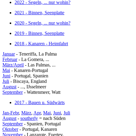
2022 - Segeln, ... nur wohin?
2021 - Binnen, Seenplatte
2020 - Segeln, ... nur wohin?
2019 - Binnen, Seenplatte
2018 - Kanaren - Heimfahrt
Januar
- Teneriffa, La Palma
Februar
- La Gomera, ...
März/April
- Las Palmas, ...
Mai
- Kanaren-Portugal
Juni
- Portugal, Spanien
Juli
- Biscaya, England
August
- ..., IJsselmeer
September
- Wattenmeer, Watt
2017 - Bauen u. Südwärts
Jan-Febr
,
März
,
Apr
,
Mai
,
Juni
,
Juli
August
-
southerly
= nach Süden
September
- Spanien, Portugal
Oktober
- Portugal, Kanaren
November
- Lanzarote, Fuertev.